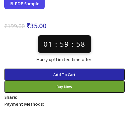
📄 PDF Sample
₹
35.00
₹
199.00
01 : 59 : 57
Hurry up! Limited time offer.
Add To Cart
Buy Now
Share:
Payment Methods: