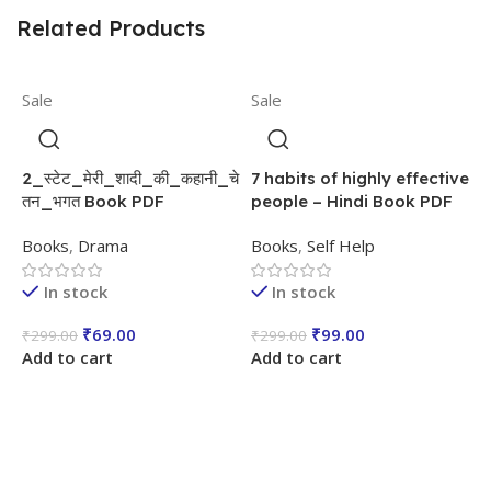
Related Products
Sale
Sale
2_स्टेट_मेरी_शादी_की_कहानी_चे
7 habits of highly effective
तन_भगत Book PDF
people – Hindi Book PDF
Books
,
Drama
Books
,
Self Help
In stock
In stock
S
₹
69.00
₹
99.00
₹
299.00
₹
299.00
Add to cart
Add to cart
A
B