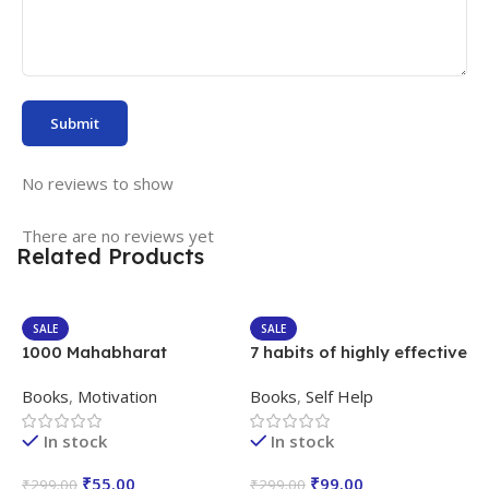
No reviews to show
There are no reviews yet
Related Products
SALE
SALE
1000 Mahabharat
7 habits of highly effective
A
Prashnottari Book
people – Hindi Book PDF
H
Books
,
Motivation
Books
,
Self Help
B
In stock
In stock
₹
55.00
₹
99.00
₹
299.00
₹
299.00
₹